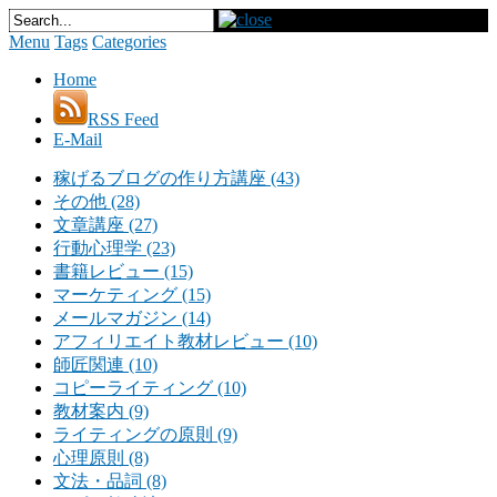
Menu
Tags
Categories
Home
RSS Feed
E-Mail
稼げるブログの作り方講座 (43)
その他 (28)
文章講座 (27)
行動心理学 (23)
書籍レビュー (15)
マーケティング (15)
メールマガジン (14)
アフィリエイト教材レビュー (10)
師匠関連 (10)
コピーライティング (10)
教材案内 (9)
ライティングの原則 (9)
心理原則 (8)
文法・品詞 (8)