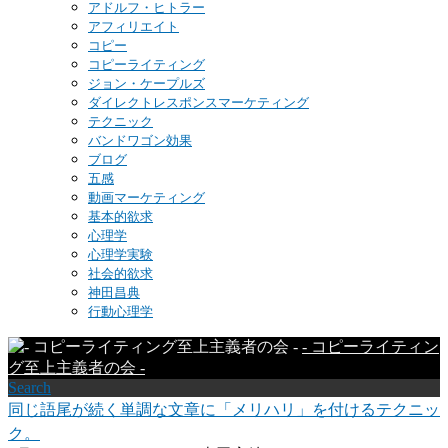
アドルフ・ヒトラー
アフィリエイト
コピー
コピーライティング
ジョン・ケープルズ
ダイレクトレスポンスマーケティング
テクニック
バンドワゴン効果
ブログ
五感
動画マーケティング
基本的欲求
心理学
心理学実験
社会的欲求
神田昌典
行動心理学
- コピーライティン
グ至上主義者の会 -
Search
同じ語尾が続く単調な文章に「メリハリ」を付けるテクニッ
ク。