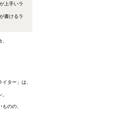
が上手いラ
が書けるラ
合、
ライター」は、
ン。
いものの、