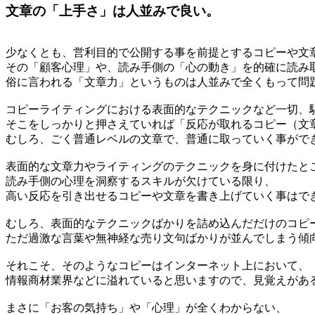
文章の「上手さ」は人並みで良い。
少なくとも、営利目的で公開する事を前提とするコピーや文
その「顧客心理」や、読み手側の「心の動き」を的確に読み
俗に言われる「文章力」というものは人並みで全くもって問
コピーライティングにおける表面的なテクニックなど一切、
そこをしっかりと押さえていれば「反応が取れるコピー（文
むしろ、ごく普通レベルの文章で、普通に取っていく事がで
表面的な文章力やライティングのテクニックを身に付けたと
読み手側の心理を洞察するスキルが欠けている限り、
高い反応を引き出せるコピーや文章を書き上げていく事はで
むしろ、表面的なテクニックばかりを詰め込んだだけのコピ
ただ過激な言葉や無神経な売り文句ばかりが並んでしまう傾
それこそ、そのようなコピーはインターネット上において、
情報商材業界などに溢れていると思いますので、見覚えがあ
まさに「お客の気持ち」や「心理」が全くわからない、