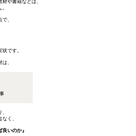
教材や書籍などは、
ん。
点で、
実状です。
材は、
事
り、
はなく、
ば良いのか』