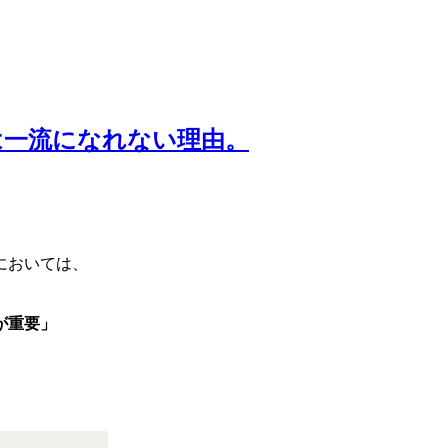
は一流になれない理由。
においては、
が重要」