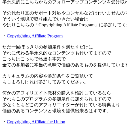
半永久的にこちらからのフォローアップコンテンツを受け取
その代わり直のサポート対応やコンサルなどは付いませんの
そういう環境で取り組んでいきたい場合は
やはりこちらの「Copyrighting Affiliate Program」に参加し
・
Copyrighting Affiliate Program
ただ一回ぽっきりの参加条件を満たすだけに
それに代わる半永久的なコンテンツも付いてますので
こっちはこっちで私達も本気で
全ての参加者に本当の意味で価値のあるものを提供していま
カリキュラムの内容や参加条件をご覧頂いて
もしよろしければ参加してみてください。
何かのアフィリエイト教材の購入を検討しているなら
それもこのプログラムの参加条件に加えられますので
少なくともどこのアフィリエイターが付けている特典より
価値のあるコンテンツと環境を提供出来るはずです。
・
Copyrighting Affiliate the Union