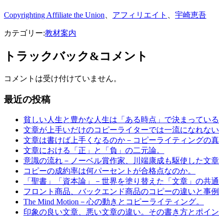
Copyrighting Affiliate the Union
、
アフィリエイト
、
宇崎恵吾
カテゴリー:
教材案内
トラックバック&コメント
コメントは受け付けていません。
最近の投稿
貧しい人生と豊かな人生は「ある時点」で決まっている
文章が上手いだけのコピーライターでは一流になれない
文章は書けば上手くなるのか－コピーライティングの真
文章における「正」と「負」の二元論。
意識の流れ－ノーベル賞作家、川端康成も駆使した文章
コピーの成約率は何パーセントが合格点なのか。
「聖書」「資本論」－世界を塗り替えた「文章」の共通
フロント商品、バックエンド商品のコピーの違いと事例
The Mind Motion－心の動きとコピーライティング。
印象の良い文章、悪い文章の違い。その書き方とポイン