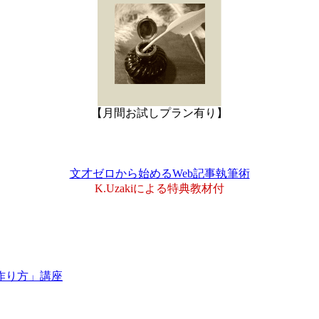
【月間お試しプラン有り】
文才ゼロから始めるWeb記事執筆術
K.Uzakiによる特典教材付
作り方」講座