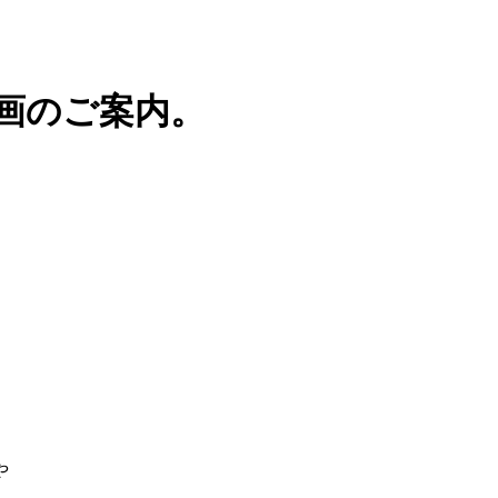
画のご案内。
。
や