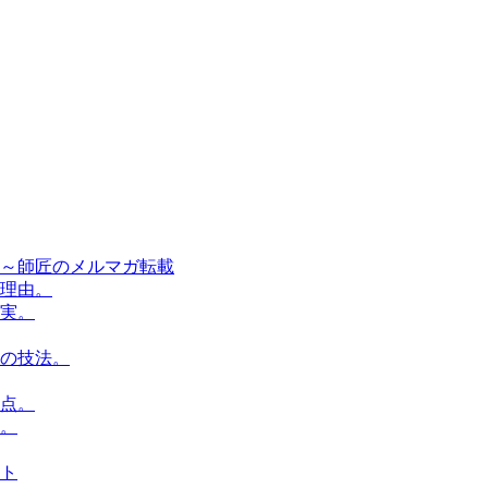
～師匠のメルマガ転載
理由。
実。
の技法。
点。
。
ト